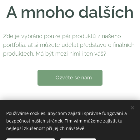
A mnoho dalších
Zde je vybráno pouze pár produktů z našeho
portfolia, ať si můžete udělat představu o finálních
produktech. Má být mezi nimi i ten váš?
✏️ Ozvěte se nám
Používáme cookies, abychom zajistili správné fungování a
© 2026 PlaBio s.r.o.
bezpečnost našich stránek. Tím vám můžeme zajistit tu
Cookies
nejlepší zkušenost při jejich návštěvě.
Jazyky