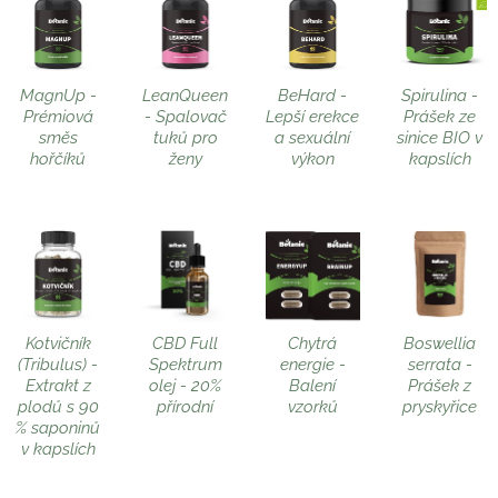
MagnUp -
LeanQueen
BeHard -
Spirulina -
Prémiová
- Spalovač
Lepší erekce
Prášek ze
směs
tuků pro
a sexuální
sinice BIO v
hořčíků
ženy
výkon
kapslích
Kotvičník
CBD Full
Chytrá
Boswellia
(Tribulus) -
Spektrum
energie -
serrata -
Extrakt z
olej - 20%
Balení
Prášek z
plodů s 90
přírodní
vzorků
pryskyřice
% saponinů
v kapslích